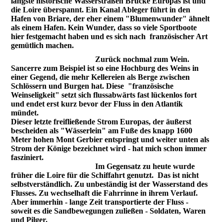
längste historische Wasserstraßen Brücke Europas ist und
die Loire überspannt. Ein Kanal Ableger führt in den
Hafen von Briare, der eher einem "Blumenwunder" ähnelt
als einem Hafen. Kein Wunder, dass so viele Sportboote
hier festgemacht haben und es sich nach französischer Art
gemütlich machen.
Zurück nochmal zum Wein.
Sancerre zum Beispiel ist so eine Hochburg des Weins in
einer Gegend, die mehr Kellereien als Berge zwischen
Schlössern und Burgen hat. Diese "französische
Weinseligkeit" setzt sich flussabwärts fast lückenlos fort
und endet erst kurz bevor der Fluss in den Atlantik
mündet.
Dieser letzte freifließende Strom Europas, der äußerst
bescheiden als "Wässerlein" am Fuße des knapp 1600
Meter hohen Mont Gerbier entspringt und weiter unten als
Strom der Könige bezeichnet wird - hat mich schon immer
fasziniert.
Im Gegensatz zu heute wurde
früher die Loire für die Schiffahrt genutzt. Das ist nicht
selbstverständlich. Zu unbeständig ist der Wasserstand des
Flusses. Zu wechselhaft die Fahrrinne in ihrem Verlauf.
Aber immerhin - lange Zeit transportierte der Fluss -
soweit es die Sandbewegungen zuließen - Soldaten, Waren
und Pilger.