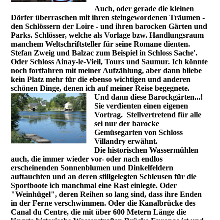
Auch, oder gerade die kleinen
Dörfer überraschen mit ihren steingewordenen Träumen -
den Schlössern der Loire - und ihren barocken Gärten und
Parks. Schlösser, welche als Vorlage bzw. Handlungsraum
manchem Weltschriftsteller für seine Romane dienten.
Stefan Zweig und Balzac zum Beispiel in Schloss Sache'.
Oder Schloss Ainay-le-Vieil, Tours und Saumur. Ich könnte
noch fortfahren mit meiner Aufzählung, aber dann bliebe
kein Platz mehr für die ebenso wichtigen und anderen
schönen Dinge, denen ich auf meiner Reise begegnete.
Und dann diese Barockgärten...!
Sie verdienten einen eigenen
Vortrag. Stellvertretend für alle
sei nur der barocke
Gemüsegarten von Schloss
Villandry erwähnt.
Die historischen Wassermühlen
auch, die immer wieder vor- oder nach endlos
erscheinenden Sonnenblumen und Dinkelfeldern
auftauchten und an deren stillgelegten Schleusen für die
Sportboote ich manchmal eine Rast einlegte. Oder
"Weinhügel", deren Reihen so lang sind, dass ihre Enden
in der Ferne verschwimmen. Oder die Kanalbrücke des
Canal du Centre, die mit über 600 Metern Länge die