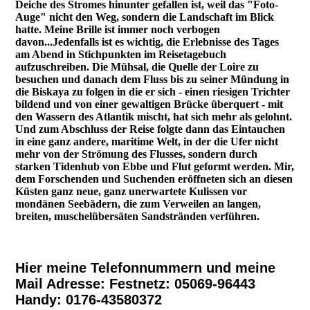
Deiche des Stromes hinunter gefallen ist, weil das "Foto-
Auge" nicht den Weg, sondern die Landschaft im Blick
hatte. Meine Brille ist immer noch verbogen
davon...Jedenfalls ist es wichtig, die Erlebnisse des Tages
am Abend in Stichpunkten im Reisetagebuch
aufzuschreiben. Die Mühsal, die Quelle der Loire zu
besuchen und danach dem Fluss bis zu seiner Mündung in
die Biskaya zu folgen in die er sich - einen riesigen Trichter
bildend und von einer gewaltigen Brücke überquert - mit
den Wassern des Atlantik mischt, hat sich mehr als gelohnt.
Und zum Abschluss der Reise folgte dann das Eintauchen
in eine ganz andere, maritime Welt, in der die Ufer nicht
mehr von der Strömung des Flusses, sondern durch
starken Tidenhub von Ebbe und Flut geformt werden. Mir,
dem Forschenden und Suchenden eröffneten sich an diesen
Küsten ganz neue, ganz unerwartete Kulissen vor
mondänen Seebädern, die zum Verweilen an langen,
breiten, muschelübersäten Sandstränden verführen.
Hier meine Telefonnummern und meine
Mail Adresse: Festnetz: 05069-96443
Handy: 0176-43580372