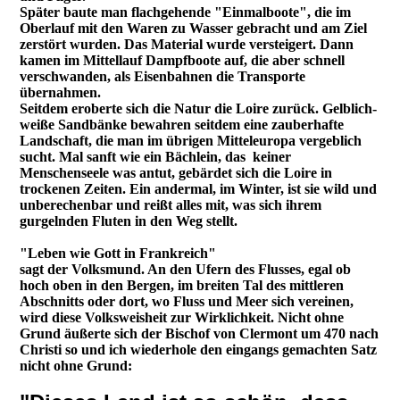
Später baute man flachgehende "Einmalboote", die im
Oberlauf mit den Waren zu Wasser gebracht und am Ziel
zerstört wurden. Das Material wurde versteigert. Dann
kamen im Mittellauf Dampfboote auf, die aber schnell
verschwanden, als Eisenbahnen die Transporte
übernahmen.
Seitdem eroberte sich die Natur die Loire zurück. Gelblich-
weiße Sandbänke bewahren seitdem eine zauberhafte
Landschaft, die man im übrigen Mitteleuropa vergeblich
sucht. Mal sanft wie ein Bächlein, das keiner
Menschenseele was antut, gebärdet sich die Loire in
trockenen Zeiten. Ein andermal, im Winter, ist sie wild und
unberechenbar und reißt alles mit, was sich ihrem
gurgelnden Fluten in den Weg stellt.
"Leben wie Gott in Frankreich"
sagt der Volksmund. An den Ufern des Flusses, egal ob
hoch oben in den Bergen, im breiten Tal des mittleren
Abschnitts oder dort, wo Fluss und Meer sich vereinen,
wird diese Volksweisheit zur Wirklichkeit.
Nicht ohne
Grund äußerte sich der Bischof von Clermont um 470 nach
Christi so und ich wiederhole den eingangs gemachten Satz
nicht ohne Grund: