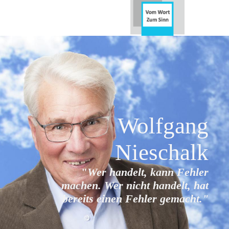
Wolfgang
Nieschalk
"
Wer handelt, kann Fehler
machen. Wer nicht handelt, hat
bereits
einen Fehler gemacht."