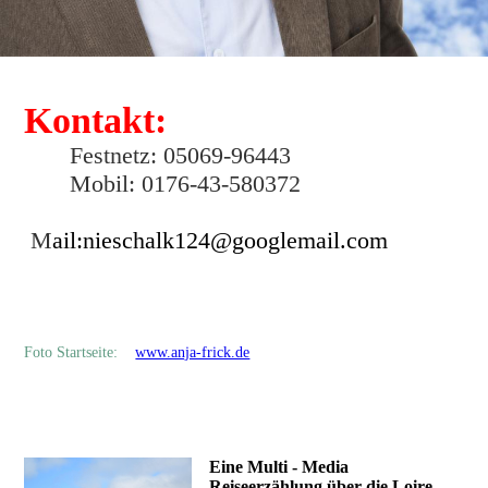
Kontakt:
Festnetz: 05069-96443
Mobil: 0176-43-580372
M
ail:nieschalk124@googlemail.com
Foto Startseite:
www.anja-frick.de
Eine Multi - Media
Reiseerzählung über die Loire