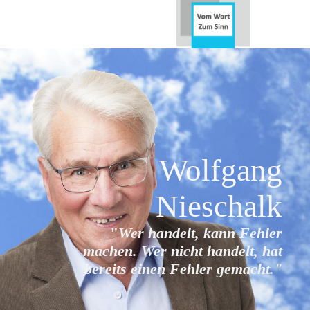
Wolfgang
Nieschalk
"
Wer handelt, kann Fehler
machen. Wer nicht handelt, hat
bereits
einen Fehler gemacht."